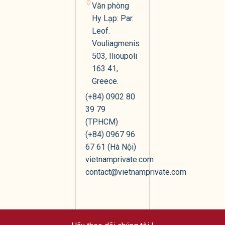
Văn phòng
Hy Lạp: Par.
Leof.
Vouliagmenis
503, Ilioupoli
163 41,
Greece.
(+84) 0902 80
39 79
(TP.HCM)
(+84) 0967 96
67 61 (Hà Nội)
vietnamprivate.com
contact@vietnamprivate.com