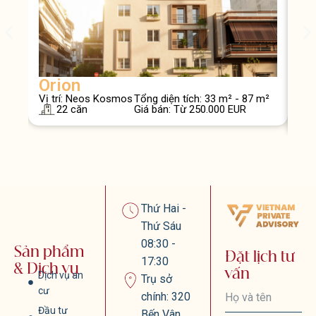
Orion
At
Vị trí: Neos Kosmos
Tổng diện tích: 33 m² - 87 m²
Vị t
22 căn
Giá bán: Từ 250.000 EUR
Geo
Thứ Hai -
Thứ Sáu
08:30 -
Sản phẩm
Đặt lịch tư
17:30
& Dịch vụ
vấn
Dịch vụ an
Trụ sở
cư
chính: 320
Đầu tư
Bến Vân