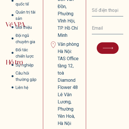
quốc tế
Đồn,
Quản trị tài
Phường
sản
Vĩnh Hội,
Về VPA
Giới thiệu
TP. Hồ Chí
Minh
Đội ngũ
chuyên gia
Văn phòng
Đối tác
Hà Nội:
chiến lược
TAS Office
Hỗ trợ
Sự nghiệp
tầng 12,
toà
Câu hỏi
thường gặp
Diamond
Flower 48
Liên hệ
Lê Văn
Lương,
Phường
Yên Hoà,
Hà Nội