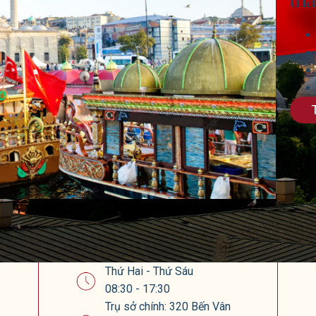
thà
Thứ Hai - Thứ Sáu
08:30 - 17:30
Trụ sở chính: 320 Bến Vân