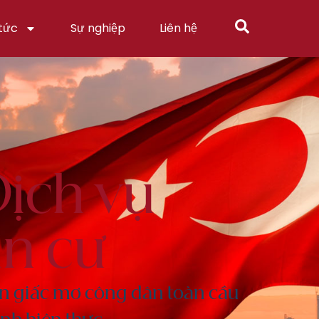
 tức
Sự nghiệp
Liên hệ
ịch vụ
n cư
n giấc mơ công dân toàn cầu