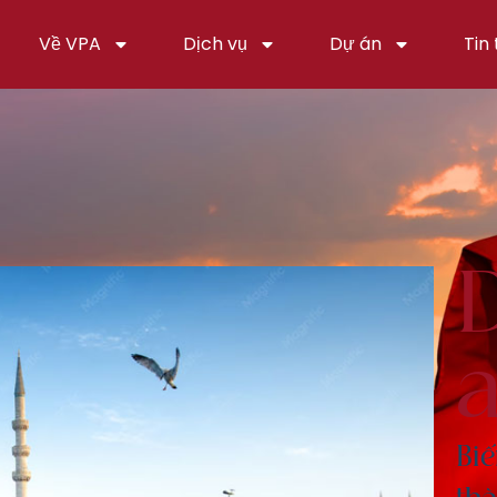
Về VPA
Dịch vụ
Dự án
Tin
D
a
Biế