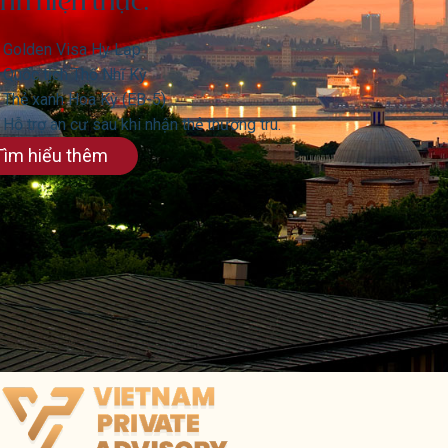
nh hiện thực.
Golden Visa Hy Lạp
Quốc tịch Thổ Nhĩ Kỳ
Thẻ xanh Hoa Kỳ (EB-5)
Hỗ trợ an cư sau khi nhận thẻ thường trú.
Tìm hiểu thêm