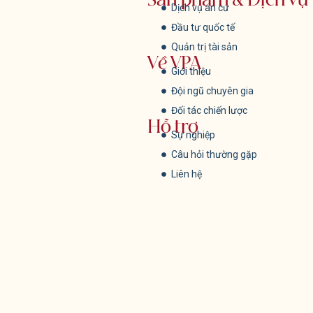
Sản phẩm & Dịch vụ
Dịch vụ an cư
Đầu tư quốc tế
Quản trị tài sản
Về VPA
Giới thiệu
Đội ngũ chuyên gia
Đối tác chiến lược
Hỗ trợ
Sự nghiệp
Câu hỏi thường gặp
Liên hệ