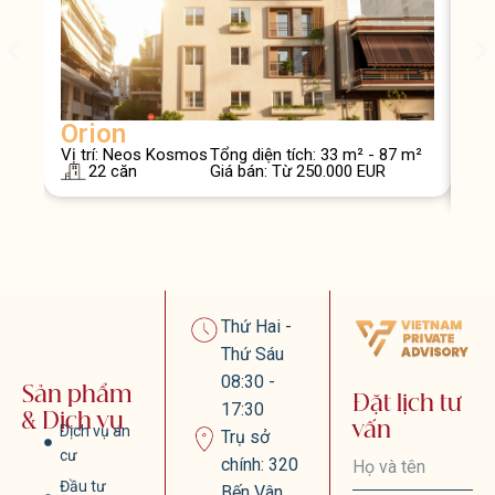
Orion
At
Vị trí: Neos Kosmos
Tổng diện tích: 33 m² - 87 m²
Vị t
22 căn
Giá bán: Từ 250.000 EUR
Geo
Thứ Hai -
Thứ Sáu
08:30 -
Sản phẩm
Đặt lịch tư
17:30
& Dịch vụ
vấn
Dịch vụ an
Trụ sở
cư
chính: 320
Đầu tư
Bến Vân