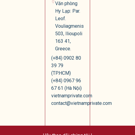
Văn phòng
Hy Lạp: Par.
Leof.
Vouliagmenis
503, Ilioupoli
163 41,
Greece.
(+84) 0902 80
39 79
(TP.HCM)
(+84) 0967 96
67 61 (Hà Nội)
vietnamprivate.com
contact@vietnamprivate.com