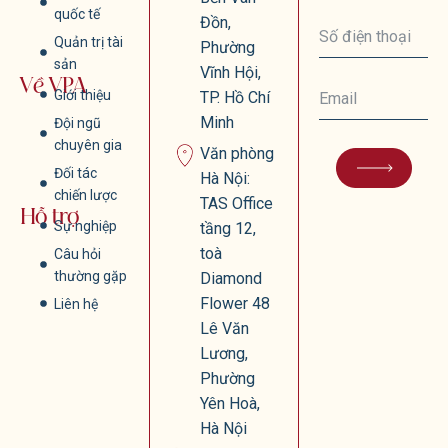
quốc tế
Đồn,
Quản trị tài
Phường
sản
Vĩnh Hội,
Về VPA
Giới thiệu
TP. Hồ Chí
Minh
Đội ngũ
chuyên gia
Văn phòng
Đối tác
Hà Nội:
chiến lược
TAS Office
Hỗ trợ
Sự nghiệp
tầng 12,
toà
Câu hỏi
thường gặp
Diamond
Flower 48
Liên hệ
Lê Văn
Lương,
Phường
Yên Hoà,
Hà Nội