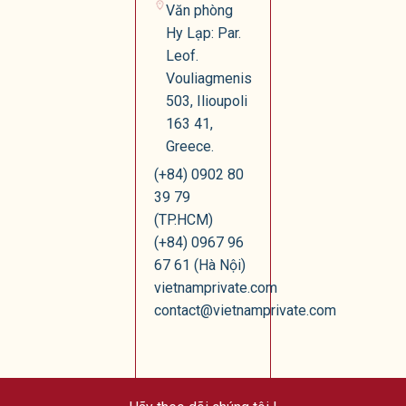
Văn phòng
Hy Lạp: Par.
Leof.
Vouliagmenis
503, Ilioupoli
163 41,
Greece.
(+84) 0902 80
39 79
(TP.HCM)
(+84) 0967 96
67 61 (Hà Nội)
vietnamprivate.com
contact@vietnamprivate.com