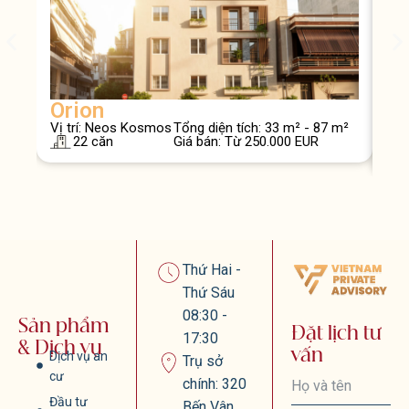
Orion
At
Vị trí: Neos Kosmos
Tổng diện tích: 33 m² - 87 m²
Vị t
22 căn
Giá bán: Từ 250.000 EUR
Geo
Thứ Hai -
Thứ Sáu
08:30 -
Sản phẩm
Đặt lịch tư
17:30
& Dịch vụ
vấn
Dịch vụ an
Trụ sở
cư
chính: 320
Đầu tư
Bến Vân