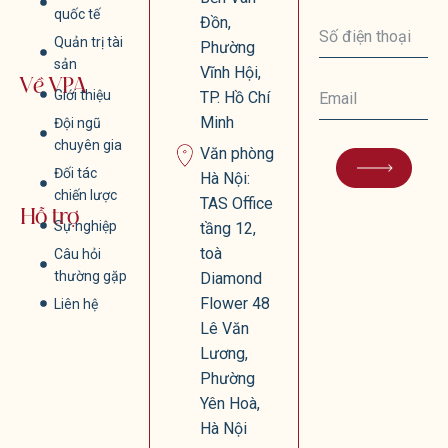
quốc tế
Đồn,
Quản trị tài
Phường
sản
Vĩnh Hội,
Về VPA
Giới thiệu
TP. Hồ Chí
Minh
Đội ngũ
chuyên gia
Văn phòng
Đối tác
Hà Nội:
chiến lược
TAS Office
Hỗ trợ
Sự nghiệp
tầng 12,
toà
Câu hỏi
thường gặp
Diamond
Flower 48
Liên hệ
Lê Văn
Lương,
Phường
Yên Hoà,
Hà Nội