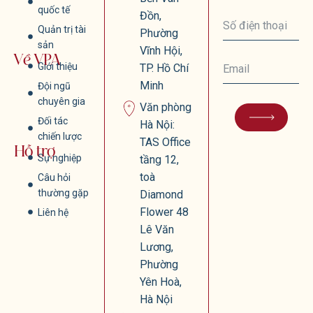
quốc tế
Đồn,
Quản trị tài
Phường
sản
Vĩnh Hội,
Về VPA
Giới thiệu
TP. Hồ Chí
Minh
Đội ngũ
chuyên gia
Văn phòng
Đối tác
Hà Nội:
chiến lược
TAS Office
Hỗ trợ
Sự nghiệp
tầng 12,
toà
Câu hỏi
thường gặp
Diamond
Flower 48
Liên hệ
Lê Văn
Lương,
Phường
Yên Hoà,
Hà Nội