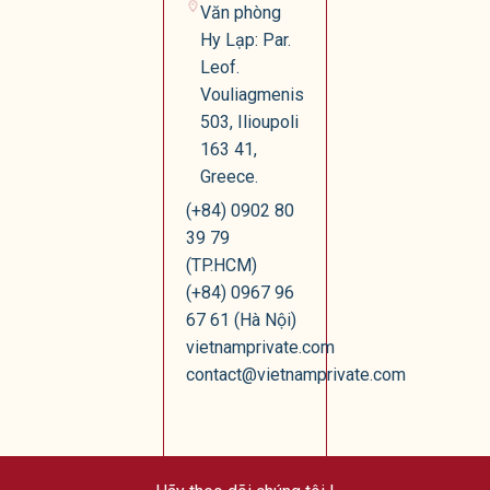
Văn phòng
Hy Lạp: Par.
Leof.
Vouliagmenis
503, Ilioupoli
163 41,
Greece.
(+84) 0902 80
39 79
(TP.HCM)
(+84) 0967 96
67 61 (Hà Nội)
vietnamprivate.com
contact@vietnamprivate.com