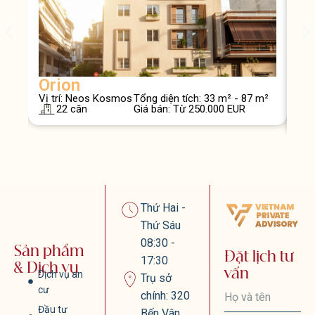
Orion
At
Vị trí: Neos Kosmos
Tổng diện tích: 33 m² - 87 m²
Vị t
22 căn
Giá bán: Từ 250.000 EUR
Geo
Thứ Hai -
Thứ Sáu
08:30 -
Sản phẩm
Đặt lịch tư
17:30
& Dịch vụ
vấn
Dịch vụ an
Trụ sở
cư
chính: 320
Đầu tư
Bến Vân