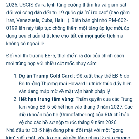
2025, USCIS đã ra lệnh tăng cường thẩm tra và giám sát
đối với công dân đến từ 19 quốc gia “rủi ro cao” (bao gồm
Iran, Venezuela, Cuba, Haiti…). Biên bản ghi nhớ PM-602-
0199 lần này tiếp tục chồng thêm một tầng áp lực mới, áp
dụng tiêu chuẩn khắt khe cho
tất cả mọi quốc tịch
mà
không có ngoại lệ.
Đối với thị trường EB-5, thời điểm ra đời của chính sách
mới trùng hợp với nhiều cột mốc nhạy cảm:
Dự án Trump Gold Card :
Đề xuất thay thế EB-5 do
Bộ trưởng Thương mại Howard Lutnick thúc đẩy hiện
vẫn đang mập mờ về mặt vận hành pháp lý.
Hết hạn trung tâm vùng:
Thẩm quyền của các Trung
tâm vùng EB-5 sẽ hết hạn vào tháng 9 năm 2027. Các
điều khoản bảo hộ (Grandfathering) của RIA chỉ bảo
vệ cho các hồ sơ nộp trước tháng 9 năm 2026.
Nhà đầu tư EB-5 hiện đang phải đối mặt với một “gọng
kìm” siết chặt: vừa lo ngại về nền tảng pháp lý của chương