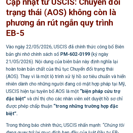
Cập nhật từ USCIS: Chuyển đổi
trạng thái (AOS) không còn là
phương án rút ngắn quy trình
EB-5
Vào ngày 22/05/2026, USCIS đã chính thức công bố Biên
bản ghi nhớ chính sách số
PM-602-0199
(ký ngày
21/05/2026). Nội dung của biên bản này định nghĩa lại
hoàn toàn bản chất của thủ tục Chuyển đổi trạng thái
(AOS). Thay vì là một lộ trình xử lý hồ sơ tiêu chuẩn và hiển
nhiên dành cho những người đang có mặt hợp pháp tại Mỹ,
USCIS hiện tại tuyên bố AOS là một
“biện pháp cứu trợ
đặc biệt”
và chỉ thị cho các nhân viên xét duyệt hồ sơ chỉ
được phép chấp thuận
“trong những trường hợp đặc
biệt”.
Trong thông báo chính thức, USCIS nhấn mạnh:
“Chúng tôi
đang quay trở lại mục đích ban đầu của luật Đầu tư EB-