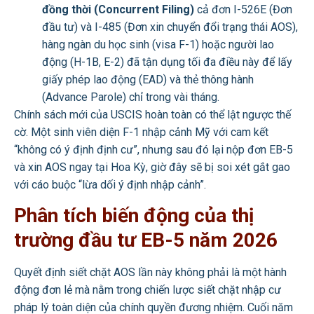
đồng thời (Concurrent Filing)
cả đơn I-526E (Đơn
đầu tư) và I-485 (Đơn xin chuyển đổi trạng thái AOS),
hàng ngàn du học sinh (visa F-1) hoặc người lao
động (H-1B, E-2) đã tận dụng tối đa điều này để lấy
giấy phép lao động (EAD) và thẻ thông hành
(Advance Parole) chỉ trong vài tháng.
Chính sách mới của USCIS hoàn toàn có thể lật ngược thế
cờ. Một sinh viên diện F-1 nhập cảnh Mỹ với cam kết
“không có ý định định cư”, nhưng sau đó lại nộp đơn EB-5
và xin AOS ngay tại Hoa Kỳ, giờ đây sẽ bị soi xét gắt gao
với cáo buộc “lừa dối ý định nhập cảnh”.
Phân tích biến động của thị
trường đầu tư EB-5 năm 2026
Quyết định siết chặt AOS lần này không phải là một hành
động đơn lẻ mà nằm trong chiến lược siết chặt nhập cư
pháp lý toàn diện của chính quyền đương nhiệm. Cuối năm