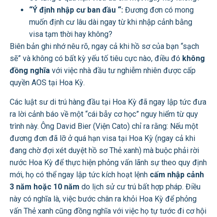
“Ý định nhập cư ban đầu “:
Đương đơn có mong
muốn định cư lâu dài ngay từ khi nhập cảnh bằng
visa tạm thời hay không?
Biên bản ghi nhớ nêu rõ, ngay cả khi hồ sơ của bạn “sạch
sẽ” và không có bất kỳ yếu tố tiêu cực nào, điều đó
không
đồng nghĩa
với việc nhà đầu tư nghiễm nhiên được cấp
quyền AOS tại Hoa Kỳ.
Các luật sư di trú hàng đầu tại Hoa Kỳ đã ngay lập tức đưa
ra lời cảnh báo về một “cái bẫy cơ học” nguy hiểm từ quy
trình này. Ông David Bier (Viện Cato) chỉ ra rằng: Nếu một
đương đơn đã lỡ ở quá hạn visa tại Hoa Kỳ (ngay cả khi
đang chờ đợi xét duyệt hồ sơ Thẻ xanh) mà buộc phải rời
nước Hoa Kỳ để thực hiện phỏng vấn lãnh sự theo quy định
mới, họ có thể ngay lập tức kích hoạt lệnh
cấm nhập cảnh
3 năm hoặc 10 năm
do lịch sử cư trú bất hợp pháp.
Điều
này có nghĩa là, việc bước chân ra khỏi Hoa Kỳ để phỏng
vấn Thẻ xanh cũng đồng nghĩa với việc họ tự tước đi cơ hội