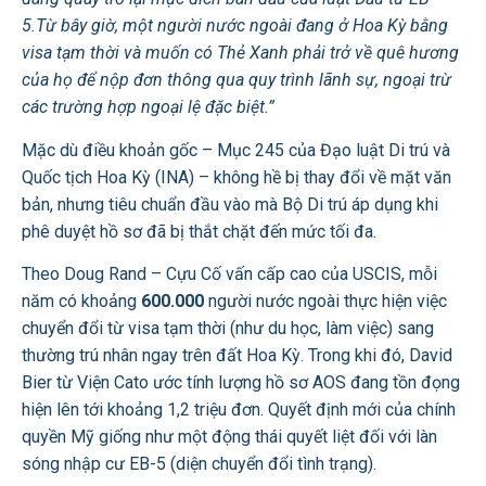
5.Từ bây giờ, một người nước ngoài đang ở Hoa Kỳ bằng
visa tạm thời và muốn có Thẻ Xanh phải trở về quê hương
của họ để nộp đơn thông qua quy trình lãnh sự, ngoại trừ
các trường hợp ngoại lệ đặc biệt.”
Mặc dù điều khoản gốc – Mục 245 của Đạo luật Di trú và
Quốc tịch Hoa Kỳ (INA) – không hề bị thay đổi về mặt văn
bản, nhưng tiêu chuẩn đầu vào mà Bộ Di trú áp dụng khi
phê duyệt hồ sơ đã bị thắt chặt đến mức tối đa.
Theo Doug Rand – Cựu Cố vấn cấp cao của USCIS, mỗi
năm có khoảng
600.000
người nước ngoài thực hiện việc
chuyển đổi từ visa tạm thời (như du học, làm việc) sang
thường trú nhân ngay trên đất Hoa Kỳ. Trong khi đó, David
Bier từ Viện Cato ước tính lượng hồ sơ AOS đang tồn đọng
hiện lên tới khoảng 1,2 triệu đơn. Quyết định mới của chính
quyền Mỹ giống như một động thái quyết liệt đối với làn
sóng nhập cư EB-5 (diện chuyển đổi tình trạng).