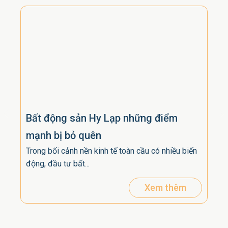
Bất động sản Hy Lạp những điểm
Cho
mạnh bị bỏ quên
nhi
Trong bối cảnh nền kinh tế toàn cầu có nhiều biến
Ph
động, đầu tư bất...
Khi 
phụ 
Xem thêm