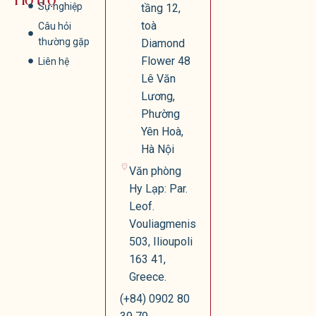
Hỗ trợ
Sự nghiệp
tầng 12,
toà
Câu hỏi
thường gặp
Diamond
Flower 48
Liên hệ
Lê Văn
Lương,
Phường
Yên Hoà,
Hà Nội
Văn phòng
Hy Lạp: Par.
Leof.
Vouliagmenis
503, Ilioupoli
163 41,
Greece.
(+84) 0902 80