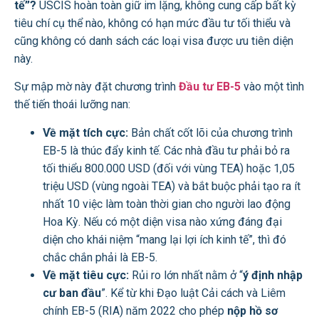
tế”?
USCIS hoàn toàn giữ im lặng, không cung cấp bất kỳ
tiêu chí cụ thể nào, không có hạn mức đầu tư tối thiểu và
cũng không có danh sách các loại visa được ưu tiên diện
này.
Sự mập mờ này đặt chương trình
Đầu tư EB-5
vào một tình
thế tiến thoái lưỡng nan:
Về mặt tích cực:
Bản chất cốt lõi của chương trình
EB-5 là thúc đẩy kinh tế. Các nhà đầu tư phải bỏ ra
tối thiểu 800.000 USD (đối với vùng TEA) hoặc 1,05
triệu USD (vùng ngoài TEA) và bắt buộc phải tạo ra ít
nhất 10 việc làm toàn thời gian cho người lao động
Hoa Kỳ. Nếu có một diện visa nào xứng đáng đại
diện cho khái niệm “mang lại lợi ích kinh tế”, thì đó
chắc chắn phải là EB-5.
Về mặt tiêu cực:
Rủi ro lớn nhất nằm ở “
ý định nhập
cư ban đầu
”. Kể từ khi Đạo luật Cải cách và Liêm
chính EB-5 (RIA) năm 2022 cho phép
nộp hồ sơ