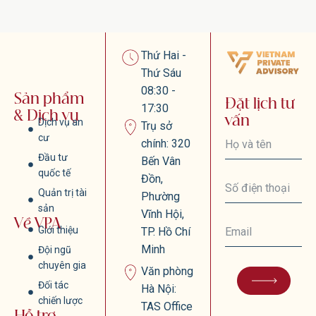
Thứ Hai -
Thứ Sáu
08:30 -
Sản phẩm
Đặt lịch tư
17:30
& Dịch vụ
vấn
Dịch vụ an
Trụ sở
cư
chính: 320
Đầu tư
Bến Vân
quốc tế
Đồn,
Quản trị tài
Phường
sản
Vĩnh Hội,
Về VPA
Giới thiệu
TP. Hồ Chí
Minh
Đội ngũ
chuyên gia
Văn phòng
Đối tác
Hà Nội:
chiến lược
TAS Office