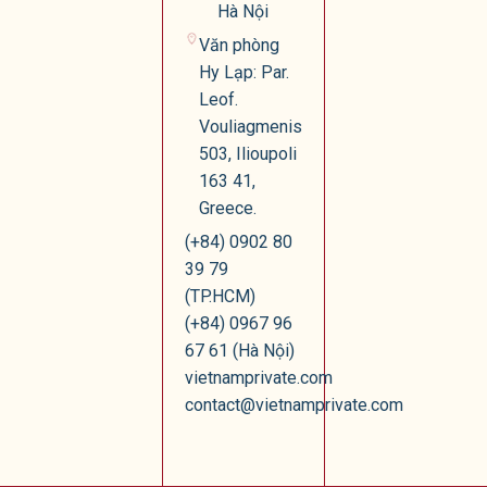
Hà Nội
Văn phòng
Hy Lạp: Par.
Leof.
Vouliagmenis
503, Ilioupoli
163 41,
Greece.
(+84) 0902 80
39 79
(TP.HCM)
(+84) 0967 96
67 61 (Hà Nội)
vietnamprivate.com
contact@vietnamprivate.com