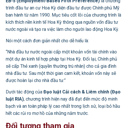
EB-5 (Employment-Based Fifth Preference)
là chương
trình đầu tư an cư Hoa Kỳ diện đầu tư được Chính phủ Mỹ
ban hành từ năm 1990. Mục tiêu cốt lõi của chương trình là
kích thích nền kinh tế Hoa Kỳ thông qua nguồn vốn đầu tư
nước ngoài và tạo ra việc làm cho người lao động Hoa Kỳ.
Nói một cách đơn giản nhất cho dễ hiểu là:
“Nhà đầu tư nước ngoài cấp một khoản vốn tài chính vào
một dự án kinh tế hợp pháp tại Hoa Kỳ. Đổi lại, Chính phủ
sẽ cấp Thẻ xanh (quyền thường trú nhân) cho cả gia đình
nhà đầu tư. Sau một thời gian cam kết, khoản vốn này sẽ
được hoàn lại cho nhà đầu tư.”
Dưới tác động của
Đạo luật Cải cách & Liêm chính (Đạo
luật RIA)
, chương trình hiện nay đã đạt đến mức độ minh
bạch và an toàn pháp lý cao nhất trong lịch sử, loại bỏ hầu
hết các rủi ro mơ hồ của những năm trước.
Đối tượng tham gia