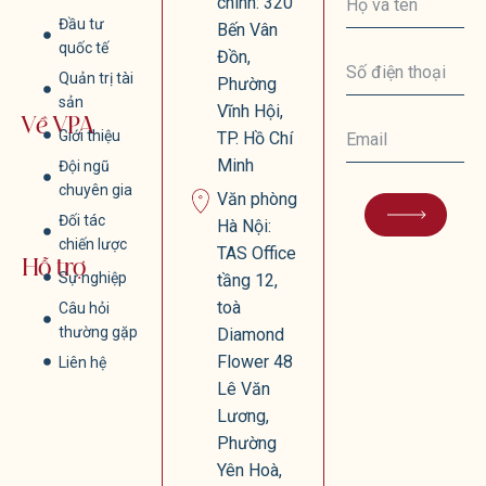
chính: 320
Đầu tư
Bến Vân
quốc tế
Đồn,
Quản trị tài
Phường
sản
Vĩnh Hội,
Về VPA
Giới thiệu
TP. Hồ Chí
Minh
Đội ngũ
chuyên gia
Văn phòng
Đối tác
Hà Nội:
chiến lược
TAS Office
Hỗ trợ
Sự nghiệp
tầng 12,
toà
Câu hỏi
thường gặp
Diamond
Flower 48
Liên hệ
Lê Văn
Lương,
Phường
Yên Hoà,