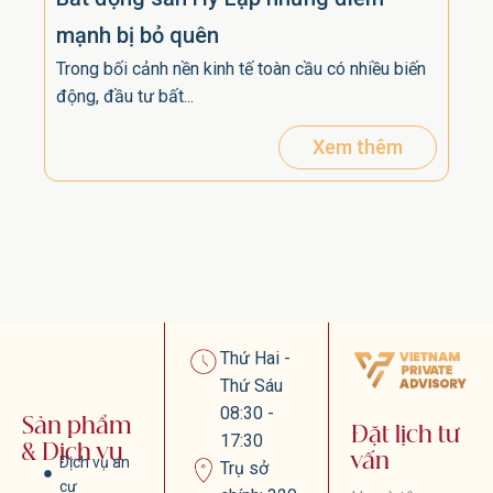
mạnh bị bỏ quên
nhi
Trong bối cảnh nền kinh tế toàn cầu có nhiều biến
Ph
động, đầu tư bất...
Khi 
phụ 
Xem thêm
Thứ Hai -
Thứ Sáu
08:30 -
Sản phẩm
Đặt lịch tư
17:30
& Dịch vụ
vấn
Dịch vụ an
Trụ sở
cư