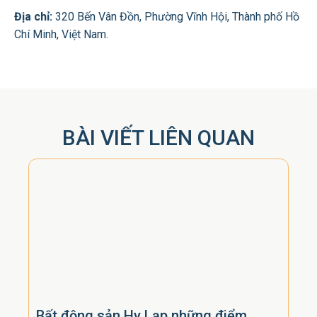
Địa chỉ:
320 Bến Vân Đồn, Phường Vĩnh Hội, Thành phố Hồ
Chí Minh, Việt Nam.
BÀI VIẾT LIÊN QUAN
Bất động sản Hy Lạp những điểm
Cho