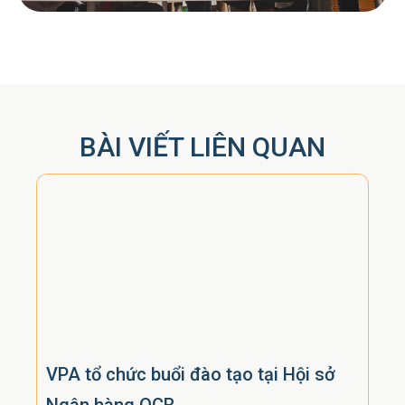
BÀI VIẾT LIÊN QUAN
VPA tổ chức buổi đào tạo tại Hội sở
Th
Ngân hàng OCB