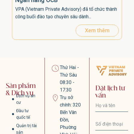
VPA (Vietnam Private Advisory) đã tổ chức thành
công buổi đào tạo chuyên sâu dành...
Xem thêm
Thứ Hai -
Thứ Sáu
08:30 -
Sản phẩm
Đặt lịch tư
17:30
& Dịch vụ
vấn
Dịch vụ an
Trụ sở
cư
chính: 320
Đầu tư
Bến Vân
quốc tế
Đồn,
Quản trị tài
Phường
sản