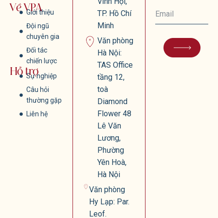
Vĩnh Hội,
Về VPA
Giới thiệu
TP. Hồ Chí
Minh
Đội ngũ
chuyên gia
Văn phòng
Đối tác
Hà Nội:
chiến lược
TAS Office
Hỗ trợ
Sự nghiệp
tầng 12,
toà
Câu hỏi
thường gặp
Diamond
Flower 48
Liên hệ
Lê Văn
Lương,
Phường
Yên Hoà,
Hà Nội
Văn phòng
Hy Lạp: Par.
Leof.