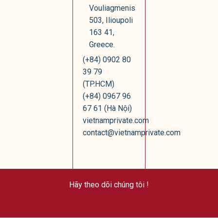
Vouliagmenis
503, Ilioupoli
163 41,
Greece.
(+84) 0902 80
39 79
(TP.HCM)
(+84) 0967 96
67 61 (Hà Nội)
vietnamprivate.com
contact@vietnamprivate.com
Hãy theo dõi chúng tôi !