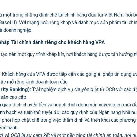
t trong những định chế tài chính hàng đầu tại Việt Nam, nổi bật
 (Basel II). Với mạng lưới rộng khắp và danh mục sản phẩm tài ch
à doanh nghiệp.
 pháp Tài chính dành riêng cho khách hàng VPA
ạo nên một quy trình khép kín, nơi khách hàng được tận hưởng nhữ
:
Khách hàng của VPA được tiếp cận các gói giải pháp tín dụng ưu 
ặc mở rộng kinh doanh toàn cầu.
rity Banking):
Trải nghiệm dịch vụ chuyên biệt từ OCB với các đặ
 sản cao cấp.
 giao dịch chuyển tiền và hoạch định dòng vốn xuyên biên giới đ
 bạch và tuân thủ tuyệt đối các quy định của Ngân hàng Nhà nư
hối hợp chặt chẽ trong việc thẩm định và triển khai các phương á
vận hành.
A và OCB là sự cam kết về một nền tảng tài chính an toàn, nơi q