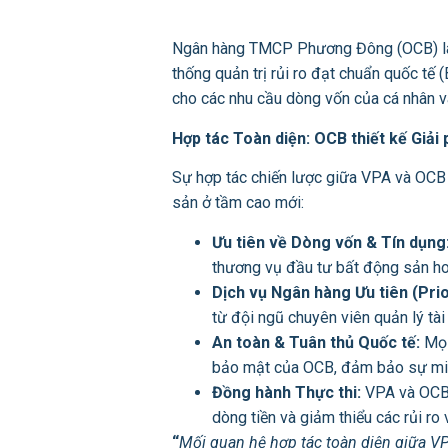
Ngân hàng TMCP Phương Đông (OCB) là mộ
thống quản trị rủi ro đạt chuẩn quốc tế
cho các nhu cầu dòng vốn của cá nhân v
Hợp tác Toàn diện: OCB thiết kế Giải
Sự hợp tác chiến lược giữa VPA và OCB t
sản ở tầm cao mới:
Ưu tiên về Dòng vốn & Tín dụng
thương vụ đầu tư bất động sản ho
Dịch vụ Ngân hàng Ưu tiên (Prio
từ đội ngũ chuyên viên quản lý tài
An toàn & Tuân thủ Quốc tế:
Mọi
bảo mật của OCB, đảm bảo sự minh
Đồng hành Thực thi:
VPA và OCB p
dòng tiền và giảm thiểu các rủi ro 
“
Mối quan hệ hợp tác toàn diện giữa VP