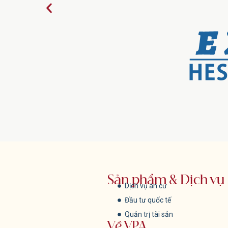
Sản phẩm & Dịch vụ
Dịch vụ an cư
Đầu tư quốc tế
Quản trị tài sản
Về VPA