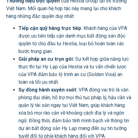
Thương hiệu Độc quyền
của Hestia Group tại thị trường
Việt Nam. Mối quan hệ hợp tác này mang lại cho khách
hàng những đặc quyền duy nhất:
Tiếp cận quỹ hàng trực tiếp:
Khách hàng của VPA
được ưu tiên tiếp cận danh mục bất động sản độc
quyền từ chủ đầu tư Hestia, loại bỏ hoàn toàn các
bước trung gian.
Giải pháp an cư trọn gói:
Sự kết hợp giữa năng lực
thực thi tại Hy Lạp của Hestia và tư vấn chiến lược
của VPA đảm bảo lộ trình an cư (Golden Visa) an
toàn và tối ưu nhất.
Sự đồng hành xuyên suốt:
VPA đóng vai trò là văn
phòng đại diện, hỗ trợ mọi thủ tục pháp lý, hậu cần và
quản lý tài sản ngay tại Việt Nam, giúp khách hàng
xóa bỏ mọi rào cản về khoảng cách địa lý và ngôn
ngữ. Đồng thời, đảm bảo tính minh bạch về thông tin
dự án bất động sản Hy Lạp mang đến sự tin tưởng
tuyệt đối từ phía khách hàng đối với VPA.