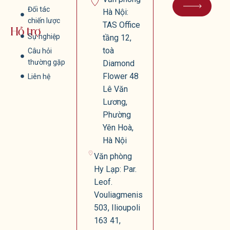
Đối tác
Hà Nội:
chiến lược
TAS Office
Hỗ trợ
Sự nghiệp
tầng 12,
toà
Câu hỏi
thường gặp
Diamond
Flower 48
Liên hệ
Lê Văn
Lương,
Phường
Yên Hoà,
Hà Nội
Văn phòng
Hy Lạp: Par.
Leof.
Vouliagmenis
503, Ilioupoli
163 41,