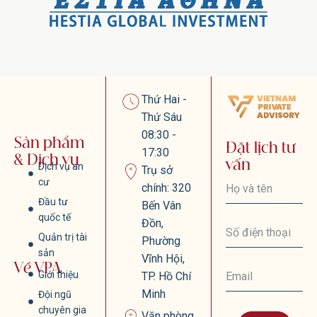
Thứ Hai -
Thứ Sáu
08:30 -
Sản phẩm
Đặt lịch tư
17:30
& Dịch vụ
vấn
Dịch vụ an
Trụ sở
cư
chính: 320
Đầu tư
Bến Vân
quốc tế
Đồn,
Quản trị tài
Phường
sản
Vĩnh Hội,
Về VPA
Giới thiệu
TP. Hồ Chí
Minh
Đội ngũ
chuyên gia
Văn phòng