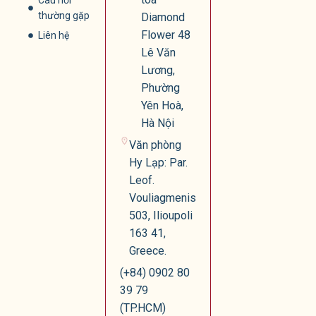
Câu hỏi
thường gặp
Diamond
Flower 48
Liên hệ
Lê Văn
Lương,
Phường
Yên Hoà,
Hà Nội
Văn phòng
Hy Lạp: Par.
Leof.
Vouliagmenis
503, Ilioupoli
163 41,
Greece.
(+84) 0902 80
39 79
(TP.HCM)