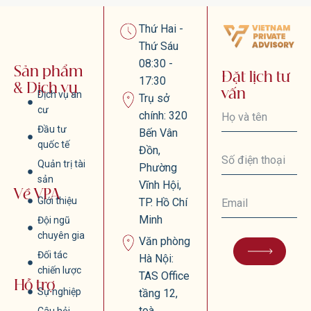
Thứ Hai -
Thứ Sáu
08:30 -
Sản phẩm
Đặt lịch tư
17:30
& Dịch vụ
vấn
Dịch vụ an
Trụ sở
cư
chính: 320
Đầu tư
Bến Vân
quốc tế
Đồn,
Quản trị tài
Phường
sản
Vĩnh Hội,
Về VPA
Giới thiệu
TP. Hồ Chí
Minh
Đội ngũ
chuyên gia
Văn phòng
Đối tác
Hà Nội:
chiến lược
TAS Office
Hỗ trợ
Sự nghiệp
tầng 12,
toà