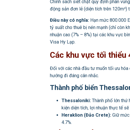
Chính sách siết chặt quy định phân vùng
động sản đơn lẻ (diện tích trên 120m²) 
Điều này có nghĩa:
Hạn mức 800.000 EU
tỷ suất cho thuê bị nén mạnh (chỉ còn k
nhuận cao (7% – 8%) tại các khu vực bìn
Visa Hy Lạp.
Các khu vực tối thiểu
Đối với các nhà đầu tư muốn tối ưu hó
hướng đi đáng cân nhắc.
Thành phố biển Thessalon
Thessaloniki:
Thành phố lớn thứ 
kiện diện tích, lợi nhuận thực tế 
Heraklion (Đảo Crete):
Giữ mức 
4.7%.