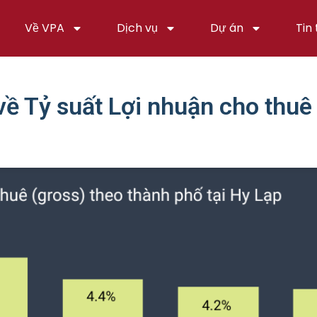
Về VPA
Dịch vụ
Dự án
Tin
ề Tỷ suất Lợi nhuận cho thuê 