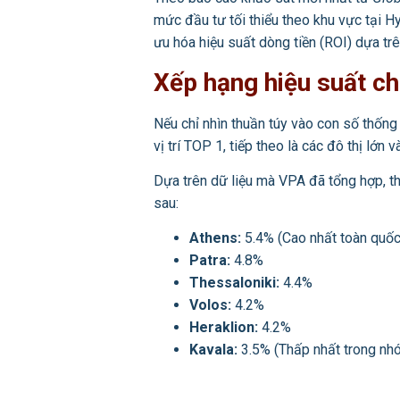
mức đầu tư tối thiểu theo khu vực tại Hy 
ưu hóa hiệu suất dòng tiền (ROI) dựa trê
Xếp hạng hiệu suất ch
Nếu chỉ nhìn thuần túy vào con số thống 
vị trí TOP 1, tiếp theo là các đô thị lớn 
Dựa trên dữ liệu mà VPA đã tổng hợp, t
sau:
Athens:
5.4% (Cao nhất toàn quốc
Patra:
4.8%
Thessaloniki:
4.4%
Volos:
4.2%
Heraklion:
4.2%
Kavala:
3.5% (Thấp nhất trong nh