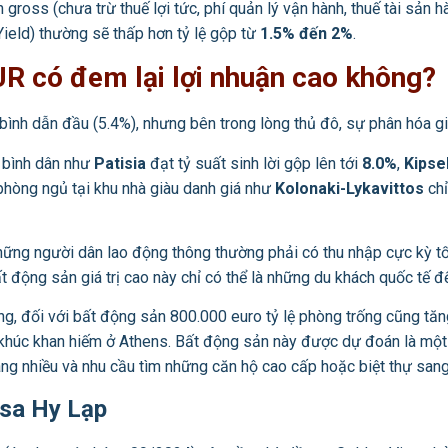
 gross (chưa trừ thuế lợi tức, phí quản lý vận hành, thuế tài sản hà
Yield) thường sẽ thấp hơn tỷ lệ gộp từ
1.5% đến 2%
.
R có đem lại lợi nhuận cao không?
 bình dẫn đầu (5.4%), nhưng bên trong lòng thủ đô, sự phân hóa gi
 bình dân như
Patisia
đạt tỷ suất sinh lời gộp lên tới
8.0%
,
Kipsel
 phòng ngủ tại khu nhà giàu danh giá như
Kolonaki-Lykavittos
chỉ
ng người dân lao động thông thường phải có thu nhập cực kỳ tốt t
t động sản giá trị cao này chỉ có thể là những du khách quốc tế đ
g, đối với bất động sản 800.000 euro tỷ lệ phòng trống cũng tăn
 khúc khan hiếm ở Athens. Bất động sản này được dự đoán là một tà
ng nhiều và nhu cầu tìm những căn hộ cao cấp hoặc biệt thự sang 
isa Hy Lạp