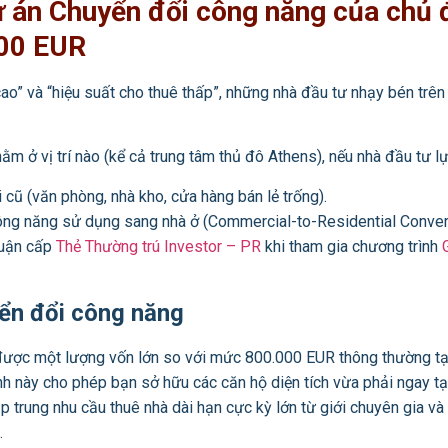
ự án Chuyển đổi công năng của chủ 
000 EUR
ao” và “hiệu suất cho thuê thấp”, những nhà đầu tư nhạy bén trên 
m ở vị trí nào (kể cả trung tâm thủ đô Athens), nếu nhà đầu tư lự
ũ (văn phòng, nhà kho, cửa hàng bán lẻ trống).
công năng sử dụng sang nhà ở (Commercial-to-Residential Conver
huận cấp
Thẻ Thường trú Investor – PR
khi tham gia chương trình
yển đổi công năng
được một lượng vốn lớn so với mức 800.000 EUR thông thường tạ
nh này cho phép bạn sở hữu các căn hộ diện tích vừa phải ngay t
tập trung nhu cầu thuê nhà dài hạn cực kỳ lớn từ giới chuyên gia v
.