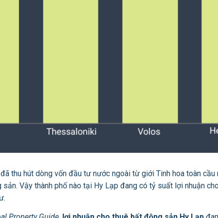
 đã thu hút dòng vốn đầu tư nước ngoài từ giới Tinh hoa toàn cầu 
sản. Vậy thành phố nào tại Hy Lạp đang có tỷ suất lợi nhuận cho 
ư.
al Property Guide
,
lợi nhuận cho thuê bất động sản Hy Lạp
đang