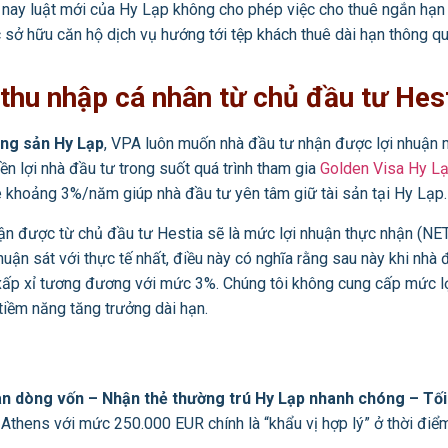
 nay luật mới của Hy Lạp không cho phép việc cho thuê ngắn hạn
c sở hữu căn hộ dịch vụ hướng tới tệp khách thuê dài hạn thông q
thu nhập cá nhân từ chủ đầu tư Hes
ộng sản Hy Lạp
, VPA luôn muốn nhà đầu tư nhận được lợi nhuận mi
n lợi nhà đầu tư trong suốt quá trình tham gia
Golden Visa Hy L
uê khoảng 3%/năm giúp nhà đầu tư yên tâm giữ tài sản tại Hy Lạp.
n được từ chủ đầu tư Hestia sẽ là mức lợi nhuận thực nhận (NET) s
uận sát với thực tế nhất, điều này có nghĩa rằng sau này khi nhà 
ấp xỉ tương đương với mức 3%. Chúng tôi không cung cấp mức lợ
 tiềm năng tăng trưởng dài hạn.
n dòng vốn – Nhận thẻ thường trú Hy Lạp nhanh chóng – Tối
Athens với mức 250.000 EUR chính là “khẩu vị hợp lý” ở thời điểm