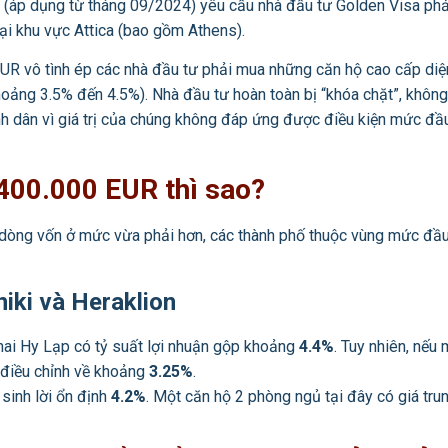
 (áp dụng từ tháng 09/2024) yêu cầu nhà đầu tư Golden Visa phải
tại khu vực Attica (bao gồm Athens).
R vô tình ép các nhà đầu tư phải mua những căn hộ cao cấp diện 
hoảng 3.5% đến 4.5%). Nhà đầu tư hoàn toàn bị “khóa chặt”, không 
h dân vì giá trị của chúng không đáp ứng được điều kiện mức đầu
 400.000 EUR thì sao?
a dòng vốn ở mức vừa phải hơn, các thành phố thuộc vùng mức đầ
iki và Heraklion
hai Hy Lạp có tỷ suất lợi nhuận gộp khoảng
4.4%
. Tuy nhiên, nếu
sẽ điều chỉnh về khoảng
3.25%
.
sinh lời ổn định
4.2%
. Một căn hộ 2 phòng ngủ tại đây có giá tru